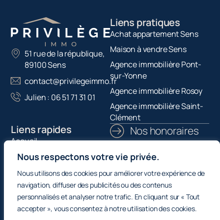
Liens pratiques
Achat appartement Sens
Maison à vendre Sens
51 rue de la république,
Agence immobilière Pont-
89100 Sens
sur-Yonne
contact@privilegeimmo.fr
Agence immobilière Rosoy
Julien : 06 51 71 31 01
Agence immobilière Saint-
Clément
Liens rapides
Nos honoraires
Accueil
L’agence
Nous respectons votre vie privée.
Acheter un bien
Actualités
Nous utilisons des cookies pour améliorer votre expérience de
navigation, diffuser des publicités ou des contenus
Estimer un bien
personnalisés et analyser notre trafic. En cliquant sur « Tout
accepter », vous consentez à notre utilisation des cookies.