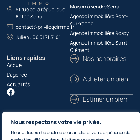
Maison à vendre Sens
51 rue de la république,
Agence immobilière Pont-
89100 Sens
sur-Yonne
contact@privilegeimmo.fr
Agence immobilière Rosoy
Julien : 06 51 71 31 01
Agence immobilière Saint-
Clément
Liens rapides
Nos honoraires
Accueil
L’agence
Acheter un bien
Actualités
Estimer un bien
Nous contacter
Nous respectons votre vie privée.
Nous utilisons des cookies pour améliorer votre expérience de
Mentions légales
navigation, diffuser des publicités ou des contenus