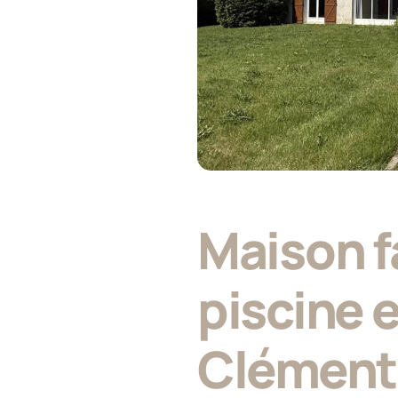
Maison f
piscine 
Clément