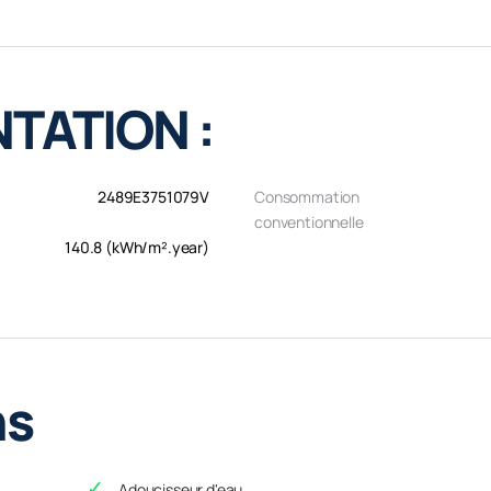
TATION :
2489E3751079V
Consommation
conventionnelle
140.8 (kWh/m².year)
ns
Adoucisseur d'eau