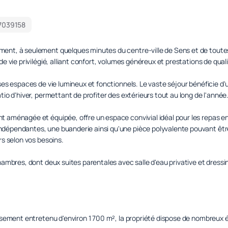
7039158
ent, à seulement quelques minutes du centre-ville de Sens et de toute
de vie privilégié, alliant confort, volumes généreux et prestations de quali
 ses espaces de vie lumineux et fonctionnels. Le vaste séjour bénéficie d
tio d'hiver, permettant de profiter des extérieurs tout au long de l'année
t aménagée et équipée, offre un espace convivial idéal pour les repas e
ndépendantes, une buanderie ainsi qu'une pièce polyvalente pouvant êt
rs selon vos besoins.
hambres, dont deux suites parentales avec salle d'eau privative et dressin
eusement entretenu d'environ 1 700 m², la propriété dispose de nombreux