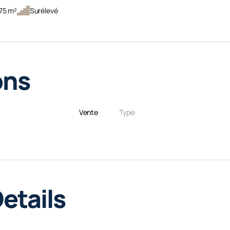
75 m²
Surélevé
ons
Vente
Type:
etails