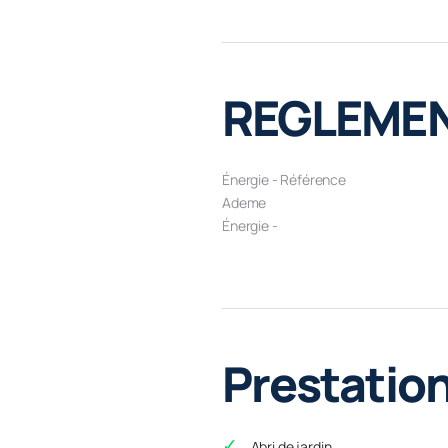
REGLEMEN
Énergie - Référence
Ademe
Énergie -
Prestatio
Abri de jardin