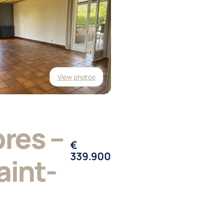
View photos
res –
€
339.900
aint-