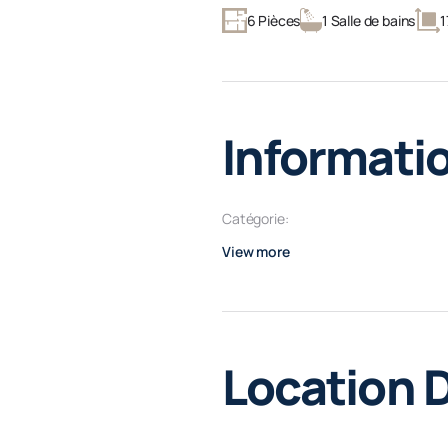
6 Pièces
1 Salle de bains
1
Informati
Catégorie:
View more
Location D